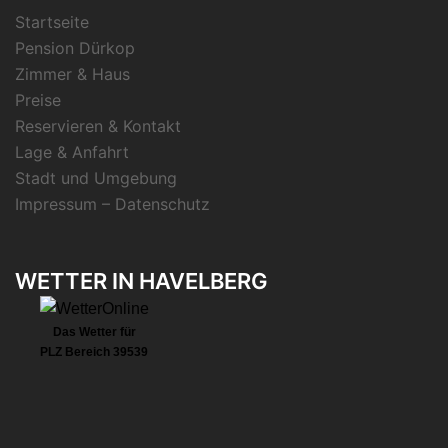
Startseite
Pension Dürkop
Zimmer & Haus
Preise
Reservieren & Kontakt
Lage & Anfahrt
Stadt und Umgebung
Impressum – Datenschutz
WETTER IN HAVELBERG
Das Wetter für
PLZ Bereich 39539