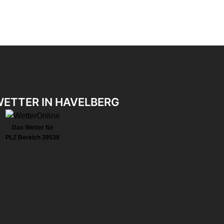
ETTER IN HAVELBERG
Das Wetter für
PLZ Bereich 39539