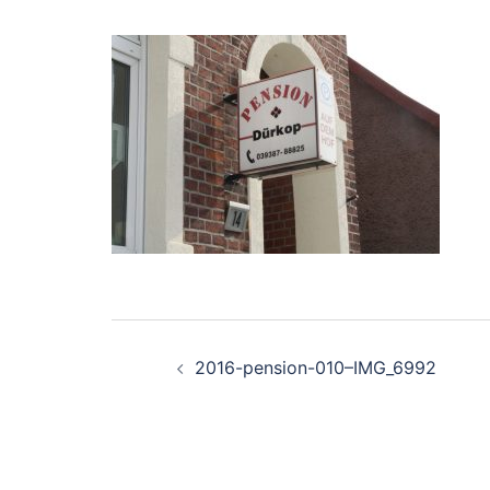
Beitragsnavigati
2016-pension-010–IMG_6992