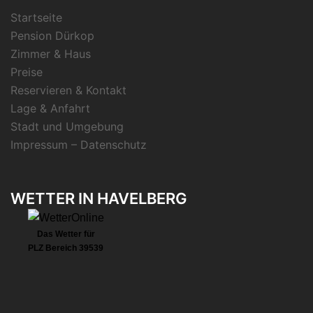
Startseite
Pension Dürkop
Zimmer & Haus
Preise
Reservieren & Kontakt
Lage & Anfahrt
Stadt und Umgebung
Impressum – Datenschutz
WETTER IN HAVELBERG
Das Wetter für
PLZ Bereich 39539