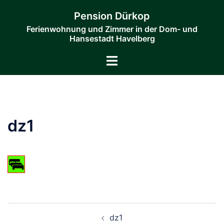
Zum
Pension Dürkop
Inhalt
Ferienwohnung und Zimmer in der Dom- und
springen
Hansestadt Havelberg
Menü
umschalten
dz1
Beitragsnavigation
dz1